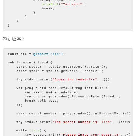
println!
(
"You win!"
);

break
;

            }

        }

    }

Zig 版本：
const
 std = 
@import(
"std"
)
;

pub fn main() !void {

const
 stdout = std.io.getStdOut().writer();

const
 stdin = std.io.getStdIn().reader();

try
 stdout.print(
"Guess the number!\n"
, .{});

var
 prng = std.rand.DefaultPrng.
init
(blk: {

var
 seed: u64 = undefined;

try
 std.os.getrandom(std.mem.asBytes(&seed));

break
 :blk seed;

    });

const
 secret_number = prng.random().intRangeAtMost(i32, 
try
 stdout.print(
"The secret number is: {}\n"
, .{secret_
while
 (
true
) {

try
 stdout.print(
"Please input your guess.\n"
, .{});
