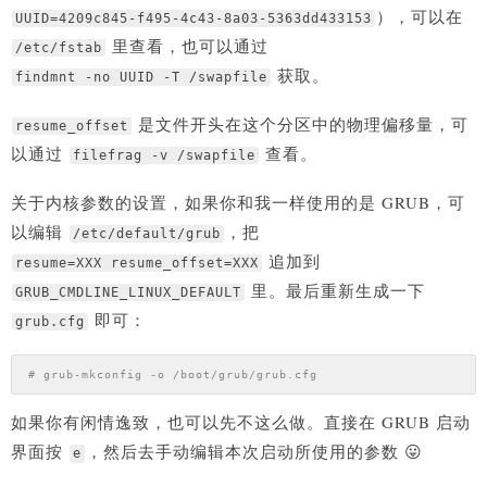
），可以在
UUID=4209c845-f495-4c43-8a03-5363dd433153
里查看，也可以通过
/etc/fstab
获取。
findmnt -no UUID -T /swapfile
是文件开头在这个分区中的物理偏移量，可
resume_offset
以通过
查看。
filefrag -v /swapfile
关于内核参数的设置，如果你和我一样使用的是 GRUB，可
以编辑
，把
/etc/default/grub
追加到
resume=XXX resume_offset=XXX
里。最后重新生成一下
GRUB_CMDLINE_LINUX_DEFAULT
即可：
grub.cfg
# grub-mkconfig -o /boot/grub/grub.cfg
如果你有闲情逸致，也可以先不这么做。直接在 GRUB 启动
界面按
，然后去手动编辑本次启动所使用的参数 😛
e