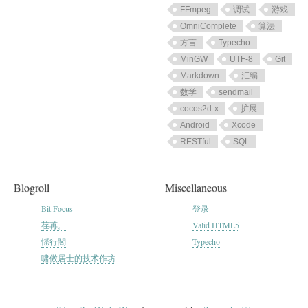
FFmpeg
调试
游戏
OmniComplete
算法
方言
Typecho
MinGW
UTF-8
Git
Markdown
汇编
数学
sendmail
cocos2d-x
扩展
Android
Xcode
RESTful
SQL
Blogroll
Miscellaneous
Bit Focus
登录
荏苒。
Valid HTML5
愮行閣
Typecho
啸傲居士的技术作坊