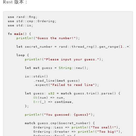
Rust 版本：
use
use
use
 std::io;

fn
main
() {

println!
(
"Guess the number!"
);

let
 secret_number = rand::thread_rng().gen_range(
1
..=
100
loop
 {

println!
(
"Please input your guess."
);

let
mut
 guess = 
String
::new();

        io::stdin()

            .read_line(&
mut
 guess)

            .expect(
"Failed to read line"
);

let
 guess: 
u32
 = 
match
 guess.trim().parse() {

Ok
(num) => num,

Err
(_) => 
continue
,

        };

println!
(
"You guessed: {guess}"
);

match
 guess.cmp(&secret_number) {

            Ordering::Less => 
println!
(
"Too small!"
),

            Ordering::Greater => 
println!
(
"Too big!"
),

            Ordering::Equal => {
