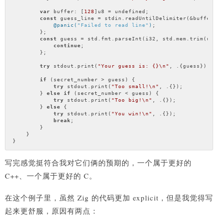
var
 buffer: [
128
]u8 = undefined;

const
 guess_line = stdin.readUntilDelimiter(&buffer,
@panic(
"Failed to read line"
)
;

        };

const
 guess = std.fmt.parseInt(i32, std.mem.trim(u8,
continue
;

        };

try
 stdout.print(
"Your guess is: {}\n"
, .{guess});

if
 (secret_number > guess) {

try
 stdout.print(
"Too small!\n"
, .{});

        } 
else
if
 (secret_number < guess) {

try
 stdout.print(
"Too big!\n"
, .{});

        } 
else
 {

try
 stdout.print(
"You win!\n"
, .{});

break
;

        }

    }

写完感觉挺符合我对它们俩的预期的，一个属于更好的
C++、一个属于更好的 C。
在这个例子里，虽然 Zig 的代码更加 explicit，但是我觉得写
起来更舒服，原因有两点：