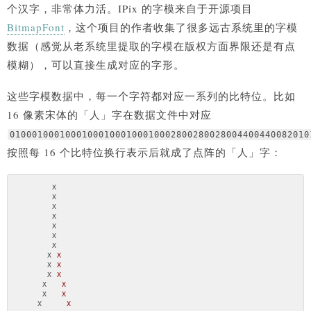
个汉字，非常体力活。IPix 的字模来自于开源项目
BitmapFont
，这个项目的作者收集了很多远古系统里的字模
数据（感觉从老系统里提取的字模在版权方面界限还是有点
模糊），可以直接生成对应的字形。
这些字模数据中，每一个字符都对应一系列的比特位。比如
16 像素宋体的「人」字在数据文件中对应
010001000100010001000100010002800280028004400440082010
按照每 16 个比特位换行表示后就成了点阵的「人」字：
X
X
X
X
X
X
X
X
X
X
X
X
X
X
X
X
X
X
X