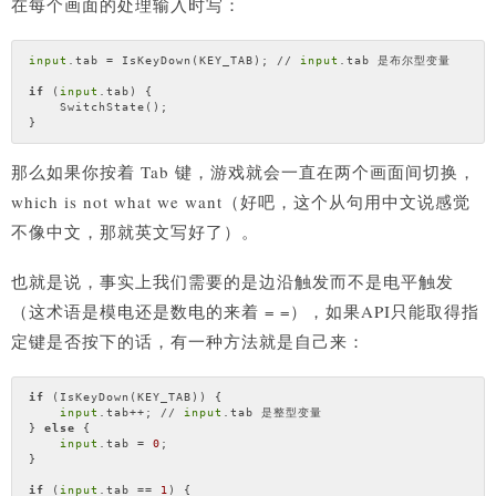
在每个画面的处理输入时写：
input
.tab = IsKeyDown(KEY_TAB); // 
input
.tab 是布尔型变量

if
 (
input
.tab) {

    SwitchState();

那么如果你按着 Tab 键，游戏就会一直在两个画面间切换，
which is not what we want（好吧，这个从句用中文说感觉
不像中文，那就英文写好了）。
也就是说，事实上我们需要的是边沿触发而不是电平触发
（这术语是模电还是数电的来着 = =），如果API只能取得指
定键是否按下的话，有一种方法就是自己来：
if
 (IsKeyDown(KEY_TAB)) {

input
.tab++; // 
input
.tab 是整型变量

} 
else
 {

input
.tab = 
0
;

}

if
 (
input
.tab == 
1
) {
