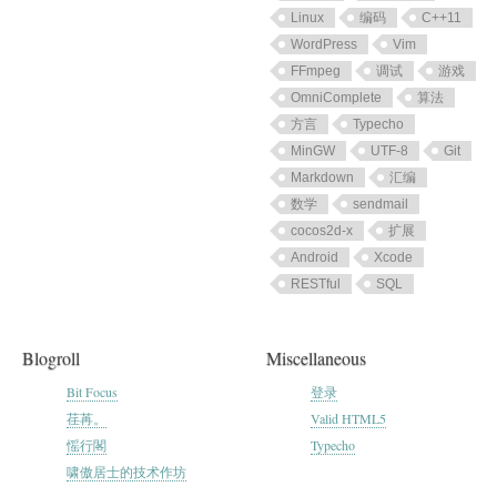
Linux
编码
C++11
WordPress
Vim
FFmpeg
调试
游戏
OmniComplete
算法
方言
Typecho
MinGW
UTF-8
Git
Markdown
汇编
数学
sendmail
cocos2d-x
扩展
Android
Xcode
RESTful
SQL
Blogroll
Miscellaneous
Bit Focus
登录
荏苒。
Valid HTML5
愮行閣
Typecho
啸傲居士的技术作坊