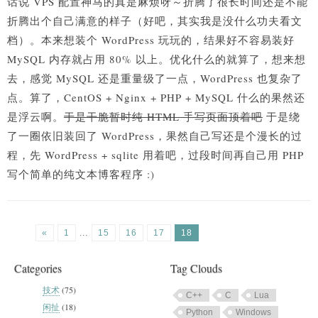
话说 VPS 配置神马的真是麻烦呀～折腾了很长时间还是不能
折腾出个自己满意的样子（好吧，其实我是没什么功夫看文
档）。本来想装个 WordPress 玩玩的，结果好不容易装好
MySQL 内存就占用 80% 以上。优化什么的就算了，想来想
去，感觉 MySQL 还是重量级了一点，WordPress 也复杂了
点。算了，CentOS + Nginx + PHP + MySQL 什么的果然还
是浮云啊。
于是干脆暂时纯 HTML 手写页面顶着吧
于是绕
了一圈依旧装回了 WordPress，果然自己写还是个漫长的过
程，先 WordPress + sqlite 用着吧
，过段时间再自己用 PHP
写个简单的纯文本博客程序 :)
«
1
...
15
16
17
18
Categories
Tag Clouds
技术
(75)
C++
C
Lua
闲扯
(18)
Python
Windows