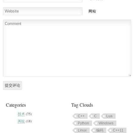
网站
Categories
Tag Clouds
技术
(75)
C++
C
Lua
闲扯
(18)
Python
Windows
Linux
编码
C++11