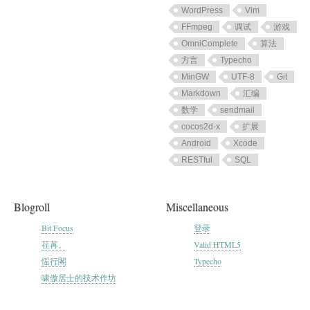
WordPress
Vim
FFmpeg
调试
游戏
OmniComplete
算法
方言
Typecho
MinGW
UTF-8
Git
Markdown
汇编
数学
sendmail
cocos2d-x
扩展
Android
Xcode
RESTful
SQL
Blogroll
Miscellaneous
Bit Focus
登录
荏苒。
Valid HTML5
愮行閣
Typecho
啸傲居士的技术作坊