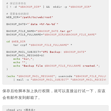
# 保证目录存在
[ ! -d 
"
$BACKUP_DIR
"
 ] &&  mkdir -p 
"
$BACKUP_DIR
"
# 需要备份的路径
WEB_DIR=
"/path/to/web/root"
BACKUP_DATE=
"`date +%Y-%m-%d`"
BACKUP_FILE_NAME=
"
$BACKUP_DATE
.tar.gz"
BACKUP_FILE_FULLNAME=
"
$BACKUP_DIR
/
$BACKUP_FILE_NAME
"
cd
$WEB_DIR
    tar czpf 
"
$BACKUP_FILE_FULLNAME
"
 *

BACKUP_MAIL_SUBJECT=
"VPS Backup: 
$BACKUP_DATE
"
BACKUP_MAIL_MESSAGE=$(

echo
"Sir,"
;

echo
""
;

echo
"Backup file 
$BACKUP_FILE_FULLNAME
 created."
;

)

(
echo
"
$BACKUP_MAIL_MESSAGE
"
; uuencode 
"
$BACKUP_FILE_FULLNAM
    | mail -s 
"
$BACKUP_MAIL_SUBJECT
"
"
$BACKUP_MAIL_RECEIVER
"
保存后给脚本加上执行权限，就可以直接运行试一下，应该
会有邮件发到邮箱了。