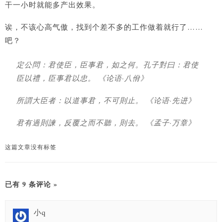
干一小时就能多产出效果。
诶，不该心高气傲，找到个差不多的工作做着就行了……
吧？
定公問：君使臣，臣事君，如之何。孔子對曰：君使
臣以禮，臣事君以忠。 《论语·八佾》
所謂大臣者：以道事君，不可則止。 《论语·先进》
君有過則諫，反覆之而不聽，則去。 《孟子·万章》
这篇文章没有标签
已有 9 条评论 »
小q