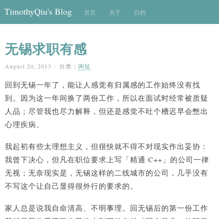
TimothyQiu's Blog
首页
关于
归档
无锡求职有感
August 20, 2013
分类：
闲扯
回到无锡一年了，能让人感觉有归属感的工作始终没有找
到。因为这一年间换了两份工作，所以在面试时经常被质疑
人品；尽管我也尽力解释，但还是感觉不吐个槽迟早会憋出
心理疾病。
我起初有些太理想主义，但很快就不得不对现实作出妥协：
我曾下决心，但凡在职位要求上写「精通 C++」的公司一律
无视；无奈现实是，无锡这样的二线城市的公司，几乎没有
不写这个让自己显得很外行的要求的。
家人总是说我自命清高、不明事理。回无锡后的第一份工作