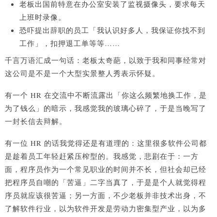
老板出国前特意在办公室安装了监视摄像头，要求每天
上班时录像。
恐吓提出辞职的员工「我认识好多人，我保证你找不到
工作」，扣押退工单等等……
千言万语汇成一句话：老板太奇葩，以致于我和同事经常对
这公司是不是一个大型实景整人秀表示怀疑。
有一个 HR 在交流中不断流露出「你这么频繁地换工作，是
为了钱么」的暗示，我感觉我的玻璃心碎了，于是当晚写了
一封长信去辩解。
有一位 HR 的话我觉得还是有道理的：这里很多软件公司都
是趁着员工年轻赶紧压榨型的。我感觉，悲剧在于：一方
面，程序员作为一个常见职业的时间并不长，但社会却已经
把程序员自嘲的「苦逼」二字当真了，于是是个人就觉得程
序员就应该很苦逼；另一方面，不少老板并非技术出身，不
了解软件行业，以为软件开发是劳动力密集型产业，以为多