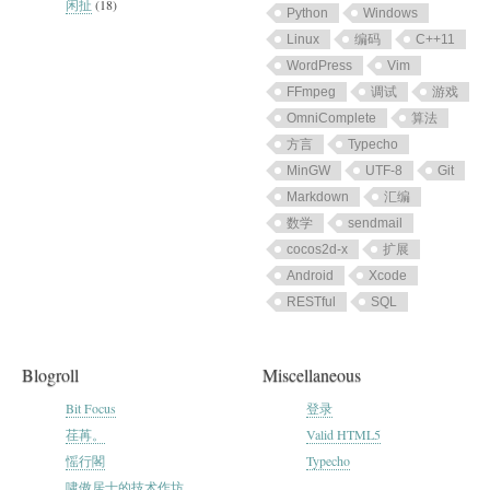
闲扯
(18)
Python
Windows
Linux
编码
C++11
WordPress
Vim
FFmpeg
调试
游戏
OmniComplete
算法
方言
Typecho
MinGW
UTF-8
Git
Markdown
汇编
数学
sendmail
cocos2d-x
扩展
Android
Xcode
RESTful
SQL
Blogroll
Miscellaneous
Bit Focus
登录
荏苒。
Valid HTML5
愮行閣
Typecho
啸傲居士的技术作坊