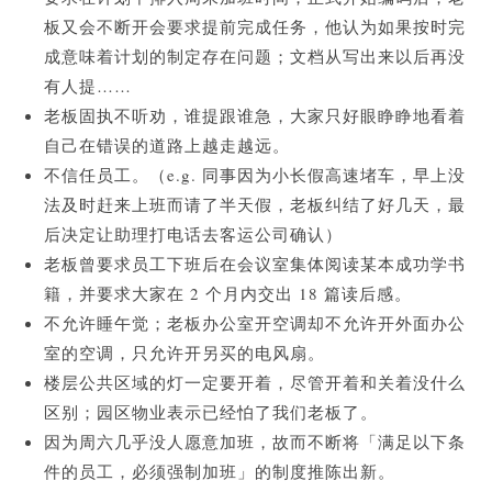
板又会不断开会要求提前完成任务，他认为如果按时完
成意味着计划的制定存在问题；文档从写出来以后再没
有人提……
老板固执不听劝，谁提跟谁急，大家只好眼睁睁地看着
自己在错误的道路上越走越远。
不信任员工。（e.g. 同事因为小长假高速堵车，早上没
法及时赶来上班而请了半天假，老板纠结了好几天，最
后决定让助理打电话去客运公司确认）
老板曾要求员工下班后在会议室集体阅读某本成功学书
籍，并要求大家在 2 个月内交出 18 篇读后感。
不允许睡午觉；老板办公室开空调却不允许开外面办公
室的空调，只允许开另买的电风扇。
楼层公共区域的灯一定要开着，尽管开着和关着没什么
区别；园区物业表示已经怕了我们老板了。
因为周六几乎没人愿意加班，故而不断将「满足以下条
件的员工，必须强制加班」的制度推陈出新。