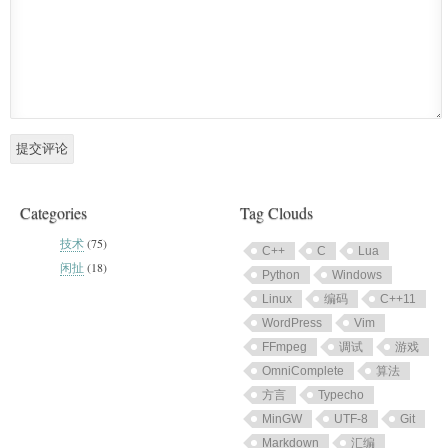
Categories
Tag Clouds
技术
(75)
C++
C
Lua
闲扯
(18)
Python
Windows
Linux
编码
C++11
WordPress
Vim
FFmpeg
调试
游戏
OmniComplete
算法
方言
Typecho
MinGW
UTF-8
Git
Markdown
汇编