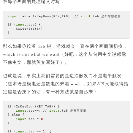
在每个画面的处理输入时写：
input
.tab = IsKeyDown(KEY_TAB); // 
input
.tab 是布尔型变量

if
 (
input
.tab) {

    SwitchState();

那么如果你按着 Tab 键，游戏就会一直在两个画面间切换，
which is not what we want（好吧，这个从句用中文说感觉
不像中文，那就英文写好了）。
也就是说，事实上我们需要的是边沿触发而不是电平触发
（这术语是模电还是数电的来着 = =），如果API只能取得指
定键是否按下的话，有一种方法就是自己来：
if
 (IsKeyDown(KEY_TAB)) {

input
.tab++; // 
input
.tab 是整型变量

} 
else
 {

input
.tab = 
0
;

}

if
 (
input
.tab == 
1
) {
