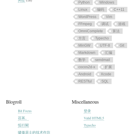
闲扯
(18)
Python
Windows
Linux
编码
C++11
WordPress
Vim
FFmpeg
调试
游戏
OmniComplete
算法
方言
Typecho
MinGW
UTF-8
Git
Markdown
汇编
数学
sendmail
cocos2d-x
扩展
Android
Xcode
RESTful
SQL
Blogroll
Miscellaneous
Bit Focus
登录
荏苒。
Valid HTML5
愮行閣
Typecho
啸傲居士的技术作坊