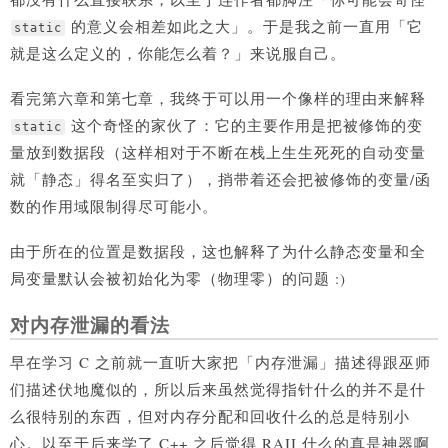
的意义会相差如此之大」。于是我之前一直用「它
static
就是这么定义的，你能怎么着？」来说服自己。
看完第六章和第七章，我终于可以用一个像样的理由来解释
这个奇怪的家伙了：它的主要作用是把被修饰的变
static
量放到数据段（这样相对于不断在栈上生生死死的自动变量
就「静态」得名至实归了），捎带着还会把被修饰的变量/函
数的作用域限制得尽可能小。
由于所在的位置是数据段，这也解释了为什么静态变量和全
局变量默认会被初始化为零（物理零）的问题 :)
对内存泄漏的看法
早在学习 C 之前就一直听大家把「内存泄漏」描述得跟巫师
们描述伏地魔似的，所以后来虽然觉得指针什么的并不是什
么很特别的东西，但对内存分配和回收什么的总是特别小
心。以至于后来学了 C++ 之后觉得 RAII 什么的真是神器啊