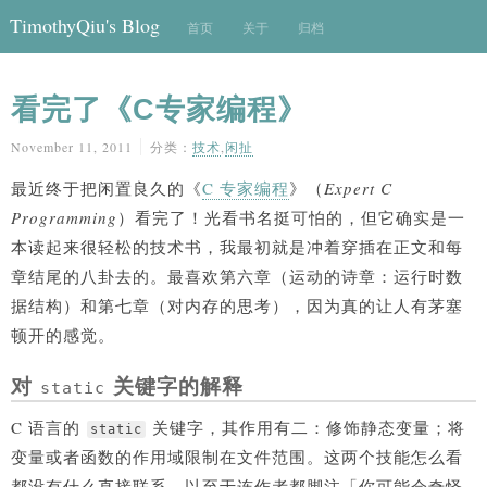
TimothyQiu's Blog
首页
关于
归档
看完了《C专家编程》
November 11, 2011
分类：
技术
,
闲扯
最近终于把闲置良久的《
C 专家编程
》（
Expert C
Programming
）看完了！光看书名挺可怕的，但它确实是一
本读起来很轻松的技术书，我最初就是冲着穿插在正文和每
章结尾的八卦去的。最喜欢第六章（运动的诗章：运行时数
据结构）和第七章（对内存的思考），因为真的让人有茅塞
顿开的感觉。
对
关键字的解释
static
C 语言的
关键字，其作用有二：修饰静态变量；将
static
变量或者函数的作用域限制在文件范围。这两个技能怎么看
都没有什么直接联系，以至于连作者都脚注「你可能会奇怪