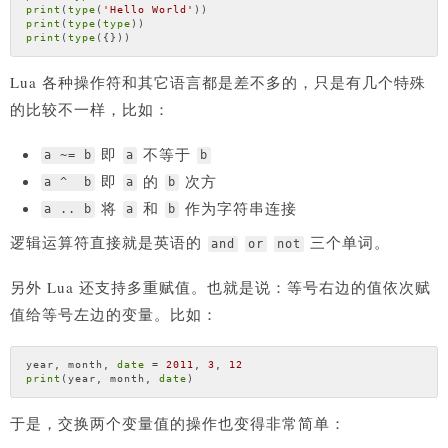
print
(
type
(
'Hello World'
print
(
type
(
type
print
(
type
Lua 各种操作符和其它语言都是差不多的，只是有几个特殊
的比较不一样，比如：
即
不等于
a ~= b
a
b
即
的
次方
a ^ b
a
b
将
和
作为字符串连接
a .. b
a
b
逻辑运算符直接就是英语的
三个单词。
and
or
not
另外 Lua 还支持多重赋值。也就是说：等号右边的值依次赋
值给等号左边的变量。比如：
year, month, 
date
 = 
2011
, 
3
, 
12
print
(year, month, 
date
于是，交换两个变量值的操作也变得非常简单：