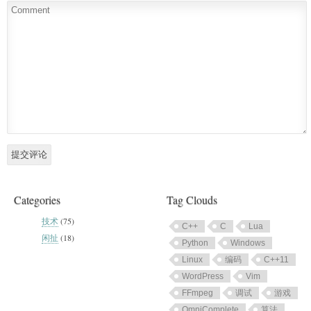
Categories
Tag Clouds
技术
(75)
C++
C
Lua
闲扯
(18)
Python
Windows
Linux
编码
C++11
WordPress
Vim
FFmpeg
调试
游戏
OmniComplete
算法