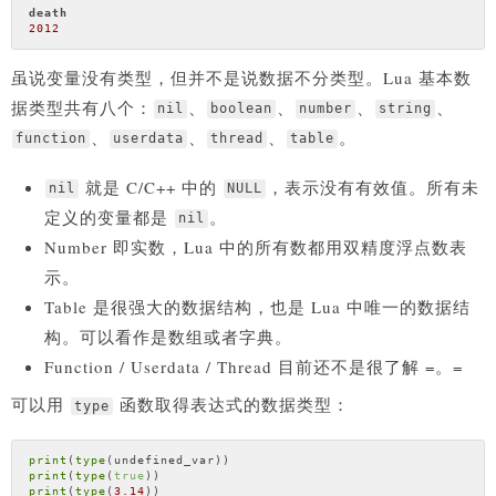
death
2012
虽说变量没有类型，但并不是说数据不分类型。Lua 基本数
据类型共有八个：
、
、
、
、
nil
boolean
number
string
、
、
、
。
function
userdata
thread
table
就是 C/C++ 中的
，表示没有有效值。所有未
nil
NULL
定义的变量都是
。
nil
Number 即实数，Lua 中的所有数都用双精度浮点数表
示。
Table 是很强大的数据结构，也是 Lua 中唯一的数据结
构。可以看作是数组或者字典。
Function / Userdata / Thread 目前还不是很了解 =。=
可以用
函数取得表达式的数据类型：
type
print
(
type
print
(
type
(
true
print
(
type
(
3.14