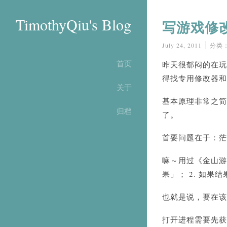
TimothyQiu's Blog
写游戏修
July 24, 2011
分类
首页
昨天很郁闷的在玩
得找专用修改器和
关于
基本原理非常之简
归档
了。
首要问题在于：茫
嘛～用过《金山游
果」； 2. 如果
也就是说，要在该
打开进程需要先获