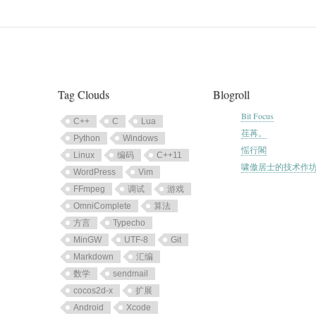
Tag Clouds
Blogroll
Bit Focus
C++
C
Lua
荏苒。
Python
Windows
愮行閣
Linux
编码
C++11
啸傲居士的技术作
WordPress
Vim
FFmpeg
调试
游戏
OmniComplete
算法
方言
Typecho
MinGW
UTF-8
Git
Markdown
汇编
数学
sendmail
cocos2d-x
扩展
Android
Xcode