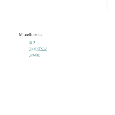
Miscellaneous
登录
Valid HTML5
Typecho
坊