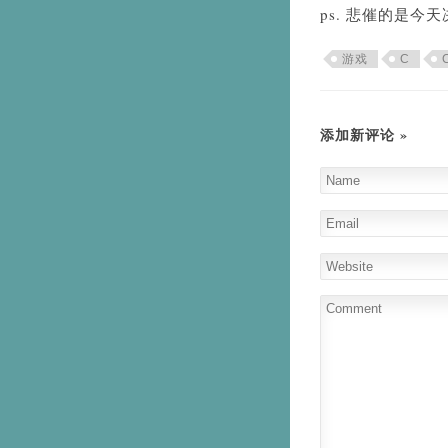
ps. 悲催的是
游戏
C
添加新评论 »